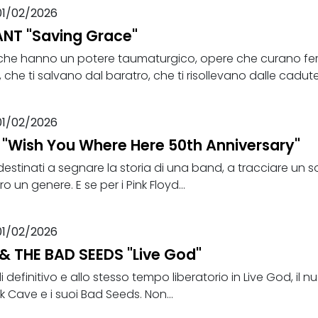
01/02/2026
NT "Saving Grace"
 che hanno un potere taumaturgico, opere che curano fer
i, che ti salvano dal baratro, che ti risollevano dalle cadute 
01/02/2026
 "Wish You Where Here 50th Anniversary"
destinati a segnare la storia di una band, a tracciare un s
 un genere. E se per i Pink Floyd...
01/02/2026
& THE BAD SEEDS "Live God"
 definitivo e allo stesso tempo liberatorio in Live God, il n
ck Cave e i suoi Bad Seeds. Non...