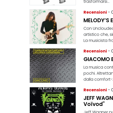
trasformarsi...
Recensioni
- 
MELODY’S 
Con Unclouded
artistico che, s
La musicista fra
Recensioni
- 
GIACOMO BA
La musica cont
pochi. Altrettan
dalla comfort-z
Recensioni
- 
JEFF WAGNE
Voïvod"
Jeff Wagner pu