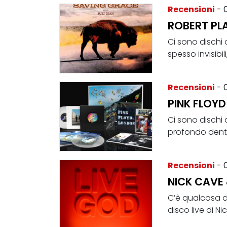
Recensioni
- 
ROBERT PLA
Ci sono dischi
spesso invisibil
Recensioni
- 
PINK FLOYD
Ci sono dischi 
profondo dentro
Recensioni
- 
NICK CAVE 
C’è qualcosa di
disco live di Ni