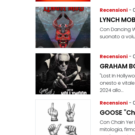
Recensioni
- 
LYNCH MOB 
Con Dancing Wi
suonato a volu
Recensioni
- 
GRAHAM BON
"Lost In Holly
onesto e vitale 
2024 allo...
Recensioni
- 
GOOSE "Cha
Con Chain Yer 
mitologia, firm