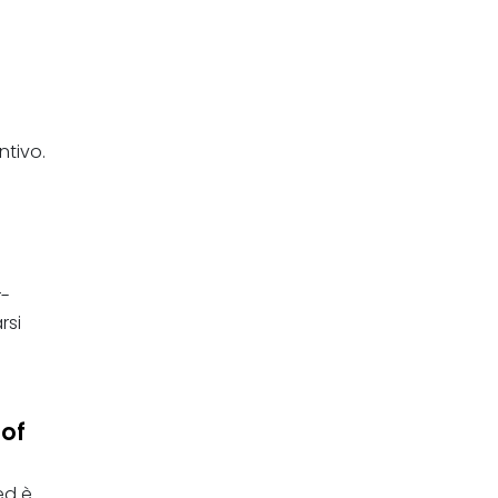
ntivo.
r-
rsi
 of
ed è