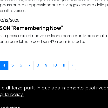
appassionata e appassionante del viaggio sonoro della 
 attraverso...
02/12/2025
SON "Remembering Now"
cosa possa dire di nuovo un leone come Van Morrison alla
tanta candeline e con ben 47 album in studio...
4
5
6
7
8
9
10
11
»
i e di terze parti. In qualsiasi momento puoi rived
gi la policy.