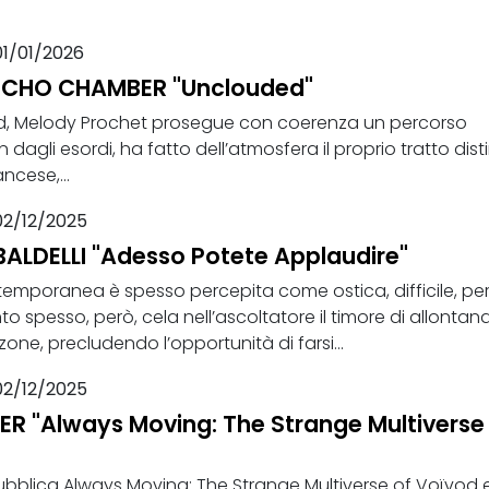
01/01/2026
ECHO CHAMBER "Unclouded"
, Melody Prochet prosegue con coerenza un percorso
in dagli esordi, ha fatto dell’atmosfera il proprio tratto disti
ncese,...
02/12/2025
LDELLI "Adesso Potete Applaudire"
emporanea è spesso percepita come ostica, difficile, pe
to spesso, però, cela nell’ascoltatore il timore di allontana
one, precludendo l’opportunità di farsi...
02/12/2025
R "Always Moving: The Strange Multiverse
bblica Always Moving: The Strange Multiverse of Voïvod 