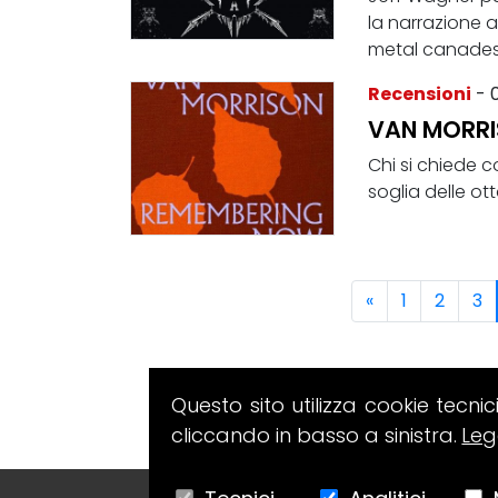
la narrazione 
metal canadese
Recensioni
- 
VAN MORRI
Chi si chiede 
soglia delle ot
«
1
2
3
Questo sito utilizza cookie tecnic
cliccando in basso a sinistra.
Leg