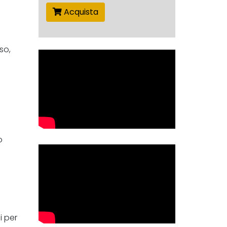
Acquista
so,
o
i per