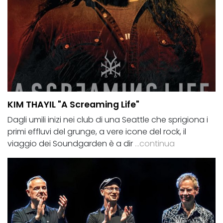
KIM THAYIL "A Screaming Life"
Dagli umili inizi nei club di una Seattle che sprigiona i
primi effluvi del grunge, a vere icone del rock, il
viaggio dei Soundgarden è a dir
...continua