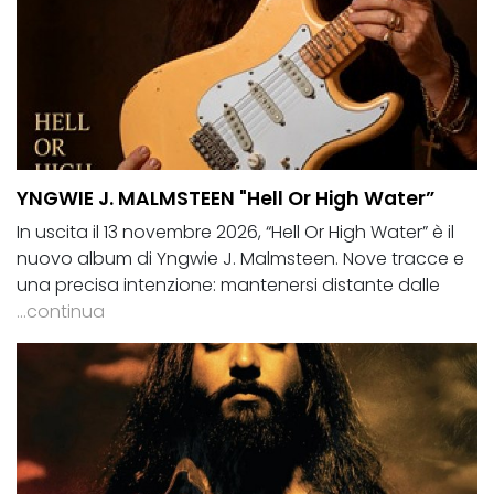
YNGWIE J. MALMSTEEN "Hell Or High Water”
In uscita il 13 novembre 2026, “Hell Or High Water” è il
nuovo album di Yngwie J. Malmsteen. Nove tracce e
una precisa intenzione: mantenersi distante dalle
...continua