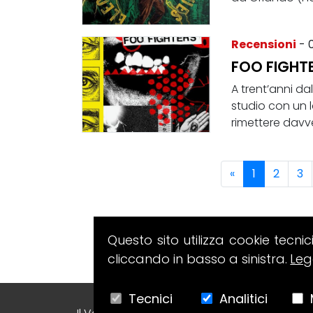
Recensioni
- 
FOO FIGHTE
A trent’anni da
studio con un 
rimettere davve
«
1
2
3
Questo sito utilizza cookie tecnic
cliccando in basso a sinistra.
Leg
Tecnici
Analitici