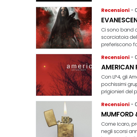
Recensioni
- 
EVANESCEN
Ci sono band ch
scorciatoia de
preferiscono far
Recensioni
- 
AMERICAN 
Con LP4, gli Am
pochissimi gru
prigionieri del p
Recensioni
- 
MUMFORD & 
Come Icaro, pr
negli scorsi an