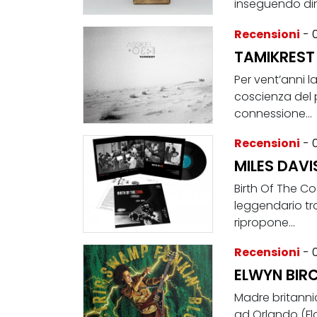
inseguendo direz
Recensioni
- 
TAMIKREST 
Per vent’anni l
coscienza del 
connessione...
Recensioni
- 
MILES DAVIS
Birth Of The Co
leggendario tro
ripropone...
Recensioni
- 
ELWYN BIRC
Madre britanni
ad Orlando (Flor