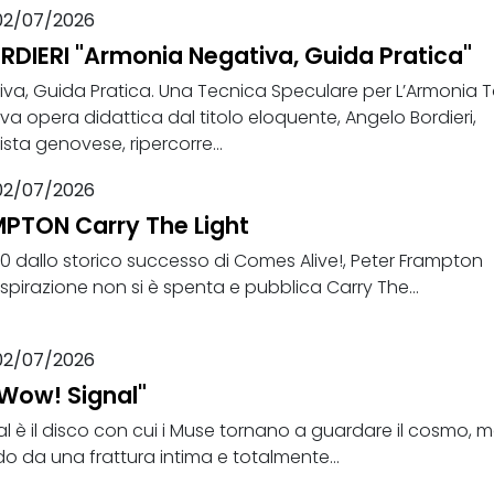
02/07/2026
DIERI "Armonia Negativa, Guida Pratica"
va, Guida Pratica. Una Tecnica Speculare per L’Armonia T
a opera didattica dal titolo eloquente, Angelo Bordieri,
ista genovese, ripercorre...
02/07/2026
PTON Carry The Light
50 dallo storico successo di Comes Alive!, Peter Frampton
ispirazione non si è spenta e pubblica Carry The...
02/07/2026
Wow! Signal"
 è il disco con cui i Muse tornano a guardare il cosmo, m
 da una frattura intima e totalmente...