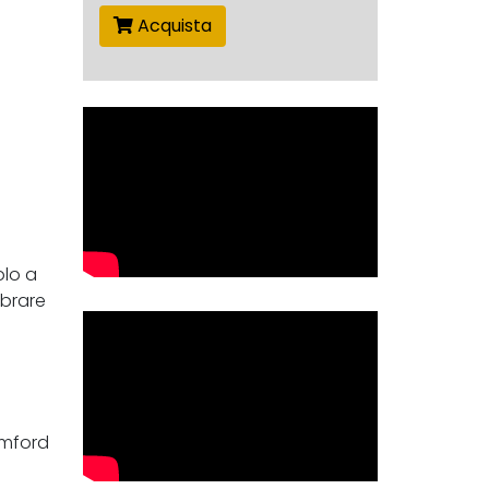
Acquista
olo a
mbrare
umford