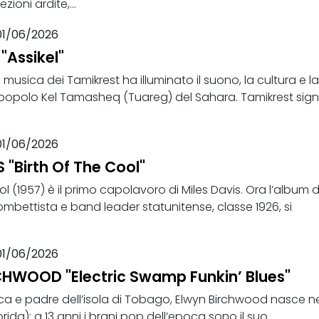
ioni ardite,...
01/06/2026
"Assikel"
a musica dei Tamikrest ha illuminato il suono, la cultura e la
popolo Kel Tamasheq (Tuareg) del Sahara. Tamikrest sign
01/06/2026
 "Birth Of The Cool"
ol (1957) è il primo capolavoro di Miles Davis. Ora l’album d
mbettista e band leader statunitense, classe 1926, si
01/06/2026
HWOOD "Electric Swamp Funkin’ Blues"
ca e padre dell’isola di Tobago, Elwyn Birchwood nasce ne
ida); a 13 anni i brani pop dell’epoca sono il suo...