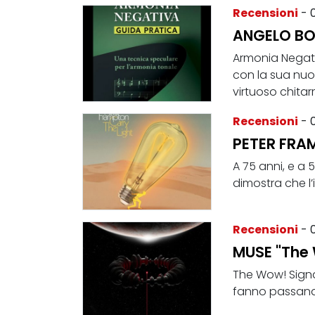
Recensioni
- 
ANGELO BOR
Armonia Negati
con la sua nuov
virtuoso chitarr
Recensioni
- 
PETER FRAM
A 75 anni, e a 
dimostra che l’
Recensioni
- 
MUSE "The 
The Wow! Signal
fanno passando