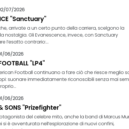
02/07/2026
CE "Sanctuary"
e, arrivate a un certo punto della carriera, scelgono la
lla nostalgia. Gli Evanescence, invece, con Sanctuary
e l’esatto contrario:...
01/06/2026
FOOTBALL "LP4"
erican Football continuano a fare ciò che riesce meglio s
ppi: suonare immediatamente riconoscibili senza mai se
roprio...
01/06/2026
SONS "Prizefighter"
otagonista del celebre mito, anche la band di Marcus M
ni si è avventurata nell’esplorazione di nuovi confini,