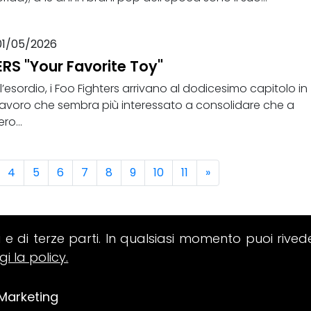
01/05/2026
RS "Your Favorite Toy"
ll’esordio, i Foo Fighters arrivano al dodicesimo capitolo in
lavoro che sembra più interessato a consolidare che a
ro...
4
5
6
7
8
9
10
11
»
i e di terze parti. In qualsiasi momento puoi rived
gi la policy.
Marketing