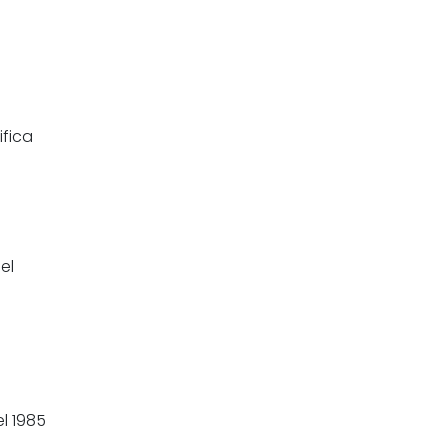
ifica
el
l 1985