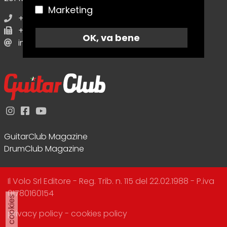
Marketing
+39 02.70638412
+39 02.70638412
OK, va bene
info@guitarclubmagazine.com
GuitarClub Magazine
DrumClub Magazine
Il Volo Srl Editore - Reg. Trib. n. 115 del 22.02.1988 - P.iva
01780160154
cookies
privacy policy
-
cookies policy