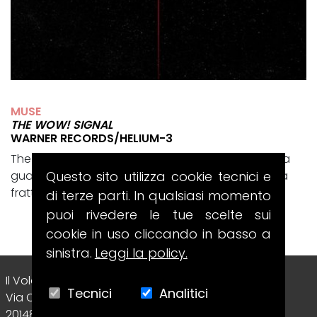
MUSE
THE WOW! SIGNAL
WARNER RECORDS/HELIUM-3
The Wow! Signal è il disco con cui i Muse tornano a
Questo sito utilizza cookie tecnici e
guardare il cosmo, ma lo fanno passando da una
frattura intima e totalmente...
di terze parti. In qualsiasi momento
puoi rivedere le tue scelte sui
cookie in uso cliccando in basso a
sinistra.
Leggi la policy.
Il Volo Srl Editore
Tecnici
Analitici
Via Collecchio, 8
20148 - Milano (MI) - Italy