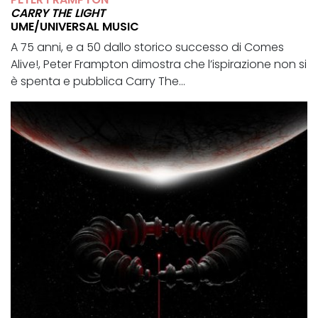
CARRY THE LIGHT
UME/UNIVERSAL MUSIC
A 75 anni, e a 50 dallo storico successo di Comes
Alive!, Peter Frampton dimostra che l’ispirazione non si
è spenta e pubblica Carry The...