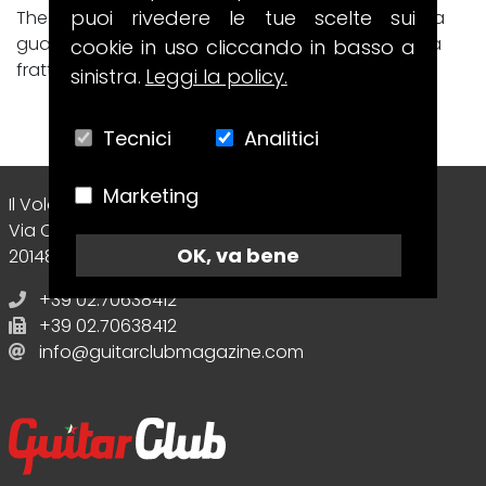
puoi rivedere le tue scelte sui
The Wow! Signal è il disco con cui i Muse tornano a
guardare il cosmo, ma lo fanno passando da una
cookie in uso cliccando in basso a
frattura intima e totalmente...
sinistra.
Leggi la policy.
Tecnici
Analitici
Marketing
Il Volo Srl Editore
Via Collecchio, 8
OK, va bene
20148 - Milano (MI) - Italy
+39 02.70638412
+39 02.70638412
info@guitarclubmagazine.com