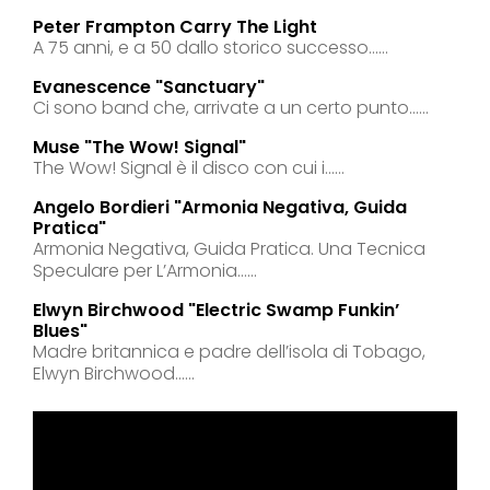
Peter Frampton Carry The Light
A 75 anni, e a 50 dallo storico successo......
Evanescence "sanctuary"
Ci sono band che, arrivate a un certo punto......
Muse "the Wow! Signal"
The Wow! Signal è il disco con cui i......
Angelo Bordieri "armonia Negativa, Guida
Pratica"
Armonia Negativa, Guida Pratica. Una Tecnica
Speculare per L’Armonia......
Elwyn Birchwood "electric Swamp Funkin’
Blues"
Madre britannica e padre dell’isola di Tobago,
Elwyn Birchwood......