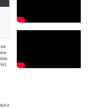
Gli
iare
izio;
ia),
.
uri il