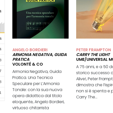
ANGELO BORDIERI
PETER FRAMPTON
ARMONIA NEGATIVA, GUIDA
CARRY THE LIGHT
PRATICA
UME/UNIVERSAL M
VOLONTÉ & CO
A 75 anni, e a 50 d
Armonia Negativa, Guida
storico successo 
Pratica. Una Tecnica
Alive!, Peter Framp
Speculare per L’Armonia
dimostra che l’ispi
Tonale: con la sua nuova
non si è spenta e 
opera didattica dal titolo
Carry The...
eloquente, Angelo Bordieri,
virtuoso chitarrista