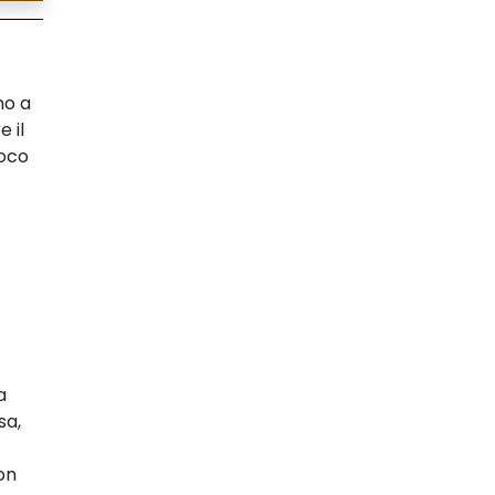
no a
 il
uoco
a
sa,
on