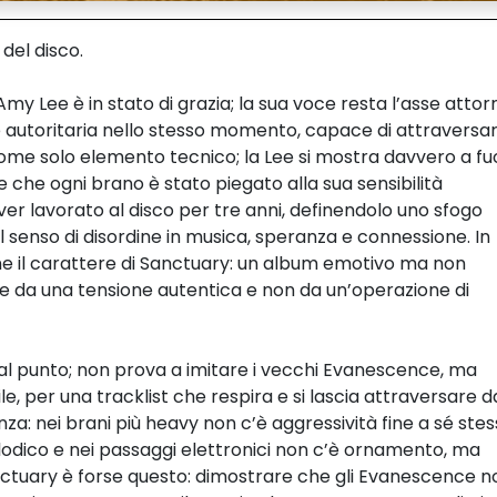
del disco.
y Lee è in stato di grazia; la sua voce resta l’asse attor
 e autoritaria nello stesso momento, capace di attraversare
ome solo elemento tecnico; la Lee si mostra davvero a f
he ogni brano è stato piegato alla sua sensibilità
ver lavorato al disco per tre anni, definendolo uno sfogo
l senso di disordine in musica, speranza e connessione. In
ene il carattere di Sanctuary: un album emotivo ma non
sce da una tensione autentica e non da un’operazione di
 al punto; non prova a imitare i vecchi Evanescence, ma
le, per una tracklist che respira e si lascia attraversare d
: nei brani più heavy non c’è aggressività fine a sé stes
odico e nei passaggi elettronici non c’è ornamento, ma
Sanctuary è forse questo: dimostrare che gli Evanescence n