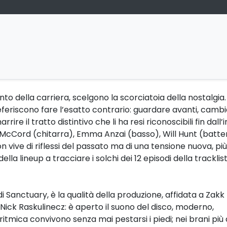
to della carriera, scelgono la scorciatoia della nostalgia. 
eriscono fare l’esatto contrario: guardare avanti, camb
e il tratto distintivo che li ha resi riconoscibili fin dall’in
cCord (chitarra), Emma Anzai (basso), Will Hunt (batter
vive di riflessi del passato ma di una tensione nuova, più
a lineup a tracciare i solchi dei 12 episodi della tracklist
i Sanctuary, è la qualità della produzione, affidata a Zakk
i Nick Raskulinecz: è aperto il suono del disco, moderno,
ritmica convivono senza mai pestarsi i piedi; nei brani più d