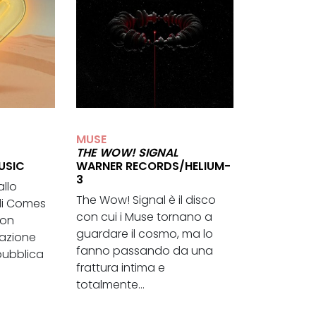
MUSE
THE WOW! SIGNAL
USIC
WARNER RECORDS/HELIUM-
3
allo
The Wow! Signal è il disco
di Comes
con cui i Muse tornano a
ton
guardare il cosmo, ma lo
razione
fanno passando da una
pubblica
frattura intima e
totalmente...