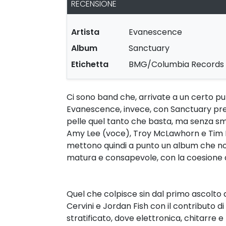
RECENSIONE
Artista
Evanescence
Album
Sanctuary
Etichetta
BMG/Columbia Records
Ci sono band che, arrivate a un certo pun
Evanescence, invece, con Sanctuary pref
pelle quel tanto che basta, ma senza smarrir
Amy Lee (voce), Troy McLawhorn e Tim M
mettono quindi a punto un album che non 
matura e consapevole, con la coesione dell
Quel che colpisce sin dal primo ascolto d
Cervini e Jordan Fish con il contributo d
stratificato, dove elettronica, chitarre e 