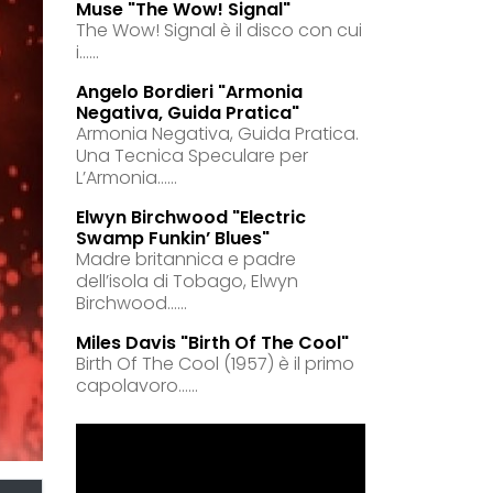
Muse "the Wow! Signal"
The Wow! Signal è il disco con cui
i......
Angelo Bordieri "armonia
Negativa, Guida Pratica"
Armonia Negativa, Guida Pratica.
Una Tecnica Speculare per
L’Armonia......
Elwyn Birchwood "electric
Swamp Funkin’ Blues"
Madre britannica e padre
dell’isola di Tobago, Elwyn
Birchwood......
Miles Davis "birth Of The Cool"
Birth Of The Cool (1957) è il primo
capolavoro......