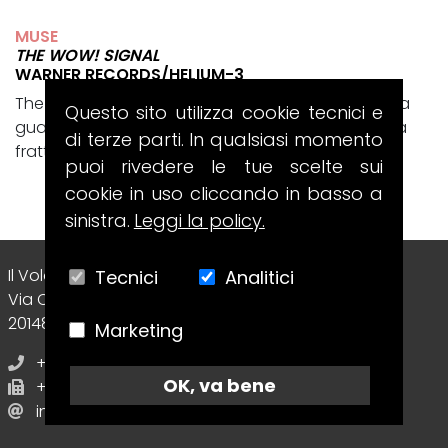
MUSE
THE WOW! SIGNAL
WARNER RECORDS/HELIUM-3
The Wow! Signal è il disco con cui i Muse tornano a
Questo sito utilizza cookie tecnici e
guardare il cosmo, ma lo fanno passando da una
di terze parti. In qualsiasi momento
frattura intima e totalmente...
puoi rivedere le tue scelte sui
cookie in uso cliccando in basso a
sinistra.
Leggi la policy.
Il Volo Srl Editore
Tecnici
Analitici
Via Collecchio, 8
20148 - Milano (MI) - Italy
Marketing
+39 02.70638412
OK, va bene
+39 02.70638412
info@guitarclubmagazine.com