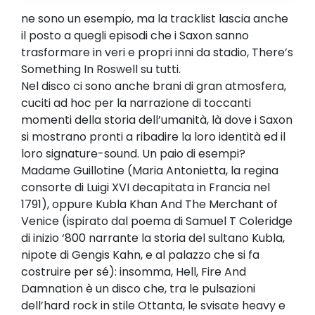
ne sono un esempio, ma la tracklist lascia anche
il posto a quegli episodi che i Saxon sanno
trasformare in veri e propri inni da stadio, There’s
Something In Roswell su tutti.
Nel disco ci sono anche brani di gran atmosfera,
cuciti ad hoc per la narrazione di toccanti
momenti della storia dell’umanità, là dove i Saxon
si mostrano pronti a ribadire la loro identità ed il
loro signature-sound. Un paio di esempi?
Madame Guillotine (Maria Antonietta, la regina
consorte di Luigi XVI decapitata in Francia nel
1791), oppure Kubla Khan And The Merchant of
Venice (ispirato dal poema di Samuel T Coleridge
di inizio ‘800 narrante la storia del sultano Kubla,
nipote di Gengis Kahn, e al palazzo che si fa
costruire per sé): insomma, Hell, Fire And
Damnation è un disco che, tra le pulsazioni
dell’hard rock in stile Ottanta, le svisate heavy e