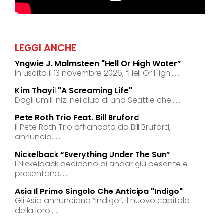
LEGGI ANCHE
Yngwie J. Malmsteen "hell Or High Water”
In uscita il 13 novembre 2026, “Hell Or High......
Kim Thayil "a Screaming Life"
Dagli umili inizi nei club di una Seattle che......
Pete Roth Trio Feat. Bill Bruford
Il Pete Roth Trio affiancato da Bill Bruford,
annuncia......
Nickelback “everything Under The Sun”
I Nickelback decidono di andar giù pesante e
presentano......
Asia Il Primo Singolo Che Anticipa "indigo"
Gli Asia annunciano “Indigo”, il nuovo capitolo
della loro......