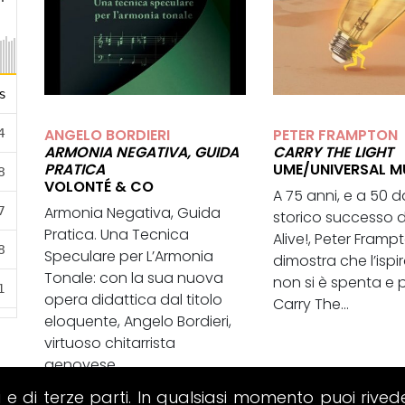
ANGELO BORDIERI
PETER FRAMPTON
ARMONIA NEGATIVA, GUIDA
CARRY THE LIGHT
PRATICA
UME/UNIVERSAL M
VOLONTÉ & CO
A 75 anni, e a 50 d
Armonia Negativa, Guida
storico successo 
Pratica. Una Tecnica
Alive!, Peter Framp
Speculare per L’Armonia
dimostra che l’ispi
Tonale: con la sua nuova
non si è spenta e 
opera didattica dal titolo
Carry The...
eloquente, Angelo Bordieri,
virtuoso chitarrista
genovese,...
i e di terze parti. In qualsiasi momento puoi rived