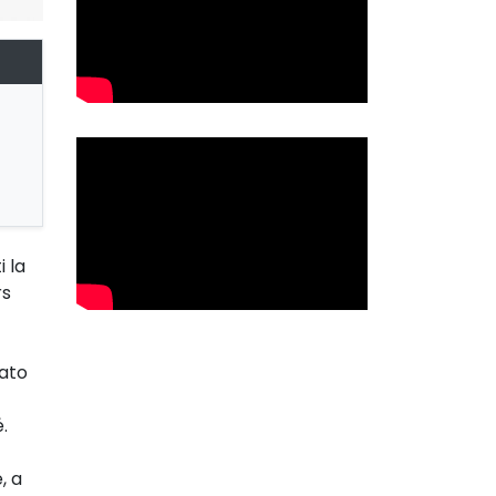
i la
rs
nato
.
, a