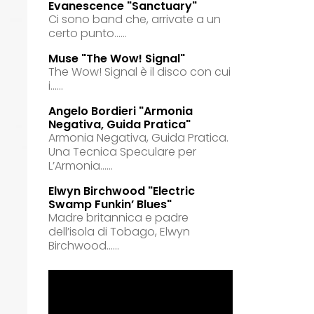
Evanescence "sanctuary"
Ci sono band che, arrivate a un
certo punto......
Muse "the Wow! Signal"
The Wow! Signal è il disco con cui
i......
Angelo Bordieri "armonia
Negativa, Guida Pratica"
Armonia Negativa, Guida Pratica.
Una Tecnica Speculare per
L’Armonia......
Elwyn Birchwood "electric
Swamp Funkin’ Blues"
Madre britannica e padre
dell’isola di Tobago, Elwyn
Birchwood......