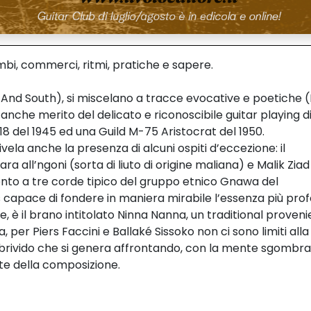
mbi, commerci, ritmi, pratiche e sapere.
nd South), si miscelano a tracce evocative e poetiche (I
 anche merito del delicato e riconoscibile guitar playing d
18 del 1945 ed una Guild M-75 Aristocrat del 1950.
vela anche la presenza di alcuni ospiti d’eccezione: il
ra all’ngoni (sorta di liuto di origine maliana) e Malik Ziad
ento a tre corde tipico del gruppo etnico Gnawa del
 capace di fondere in maniera mirabile l’essenza più pro
e, è il brano intitolato Ninna Nanna, un traditional proven
, per Piers Faccini e Ballaké Sissoko non ci sono limiti alla
 al brivido che si genera affrontando, con la mente sgombr
arte della composizione.