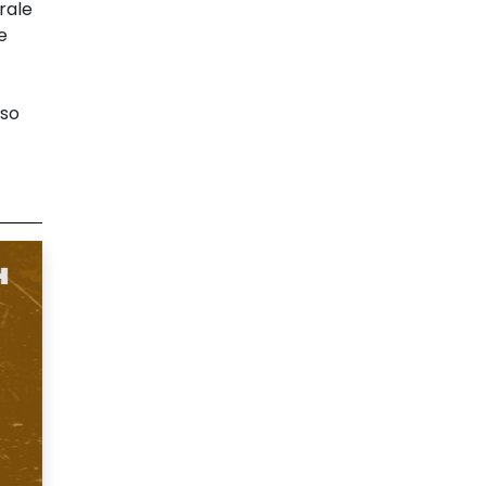
rale
e
sso