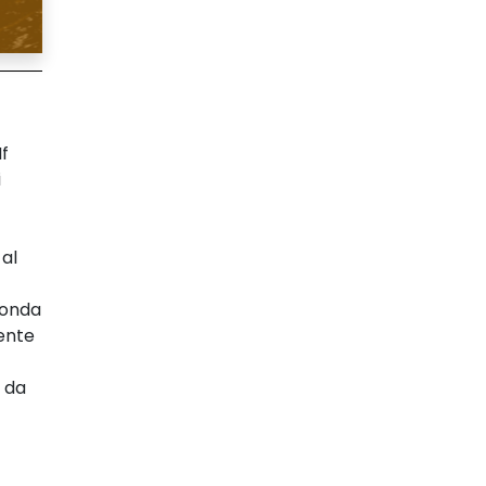
f
i
 al
fonda
iente
a da