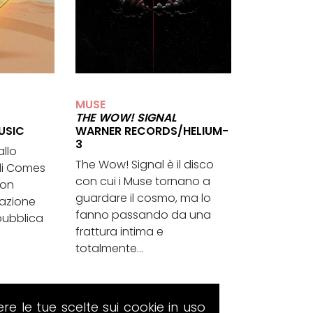
MUSE
THE WOW! SIGNAL
USIC
WARNER RECORDS/HELIUM-
3
allo
The Wow! Signal è il disco
di Comes
con cui i Muse tornano a
ton
guardare il cosmo, ma lo
razione
fanno passando da una
pubblica
frattura intima e
totalmente...
ere le tue scelte sui cookie in uso