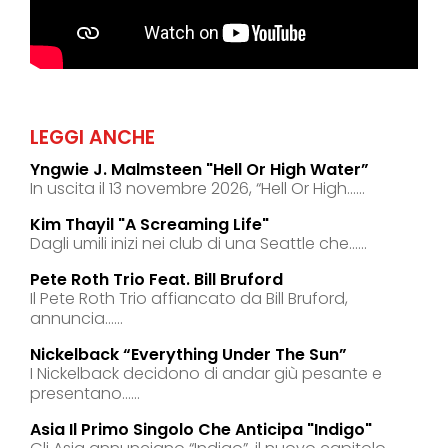
LEGGI ANCHE
Yngwie J. Malmsteen "hell Or High Water”
In uscita il 13 novembre 2026, “Hell Or High......
Kim Thayil "a Screaming Life"
Dagli umili inizi nei club di una Seattle che......
Pete Roth Trio Feat. Bill Bruford
Il Pete Roth Trio affiancato da Bill Bruford,
annuncia......
Nickelback “everything Under The Sun”
I Nickelback decidono di andar giù pesante e
presentano......
Asia Il Primo Singolo Che Anticipa "indigo"