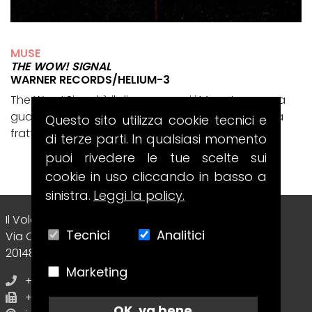
MUSE
THE WOW! SIGNAL
WARNER RECORDS/HELIUM-3
The Wow! Signal è il disco con cui i Muse tornano a
guardare il cosmo, ma lo fanno passando da una
Questo sito utilizza cookie tecnici e
frattura intima e totalmente...
di terze parti. In qualsiasi momento
puoi rivedere le tue scelte sui
cookie in uso cliccando in basso a
sinistra.
Leggi la policy.
Il Volo Srl Editore
Tecnici
Analitici
Via Collecchio, 8
20148 - Milano (MI) - Italy
Marketing
+39 02.70638412
+39 02.70638412
OK, va bene