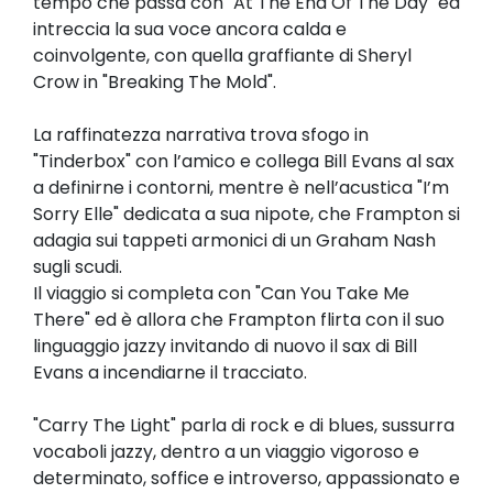
tempo che passa con "At The End Of The Day" ed
intreccia la sua voce ancora calda e
coinvolgente, con quella graffiante di Sheryl
Crow in "Breaking The Mold".
La raffinatezza narrativa trova sfogo in
"Tinderbox" con l’amico e collega Bill Evans al sax
a definirne i contorni, mentre è nell’acustica "I’m
Sorry Elle" dedicata a sua nipote, che Frampton si
adagia sui tappeti armonici di un Graham Nash
sugli scudi.
Il viaggio si completa con "Can You Take Me
There" ed è allora che Frampton flirta con il suo
linguaggio jazzy invitando di nuovo il sax di Bill
Evans a incendiarne il tracciato.
"Carry The Light" parla di rock e di blues, sussurra
vocaboli jazzy, dentro a un viaggio vigoroso e
determinato, soffice e introverso, appassionato e