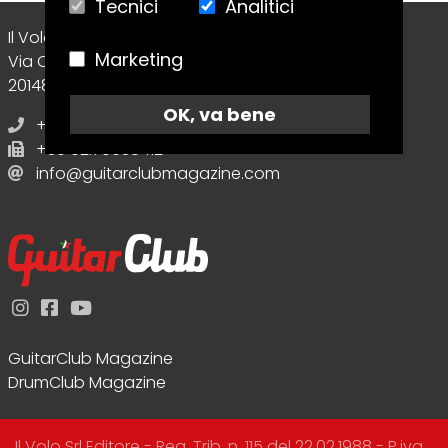
Tecnici
Analitici
Il Volo Srl Editore
Marketing
Via Collecchio, 8
20148 - Milano (MI) - Italy
OK, va bene
+39 02.70638412
+39 02.70638412
info@guitarclubmagazine.com
GuitarClub Magazine
DrumClub Magazine
Il Volo Srl Editore - Reg. Trib. n. 115 del 22.02.1988 - P.iva