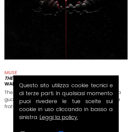
MUSE
THE WOW! SIGNAL
WARNER RECORDS/HELIUM-3
Questo sito utilizza cookie tecnici e
The Wow! Signal è il disco con cui i Muse tornano a
di terze parti. In qualsiasi momento
guardare il cosmo, ma lo fanno passando da una
puoi rivedere le tue scelte sui
frattura intima e totalmente...
cookie in uso cliccando in basso a
sinistra.
Leggi la policy.