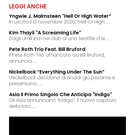
LEGGI ANCHE
Yngwie J. Malmsteen "hell Or High Water”
In uscita il 13 novembre 2026, “Hell Or High......
Kim Thayil "a Screaming Life"
Dagli umili inizi nei club di una Seattle che......
Pete Roth Trio Feat. Bill Bruford
Il Pete Roth Trio affiancato da Bill Bruford,
annuncia......
Nickelback “everything Under The Sun”
I Nickelback decidono di andar giù pesante e
presentano......
Asia Il Primo Singolo Che Anticipa "indigo"
Gli Asia annunciano “Indigo”, il nuovo capitolo
della loro......