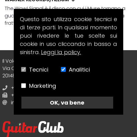
The Wow! Signal è il disco con cui i Muse tornano a
guardare il cosmo, ma lo fanno passando da una
Questo sito utilizza cookie tecnici e
frattura intima e totalmente...
di terze parti. In qualsiasi momento
puoi rivedere le tue scelte sui
cookie in uso cliccando in basso a
sinistra.
Leggi la policy.
Il Volo Srl Editore
Via Collecchio, 8
Tecnici
Analitici
20148 - Milano (MI) - Italy
Marketing
+39 02.70638412
+39 02.70638412
OK, va bene
info@guitarclubmagazine.com