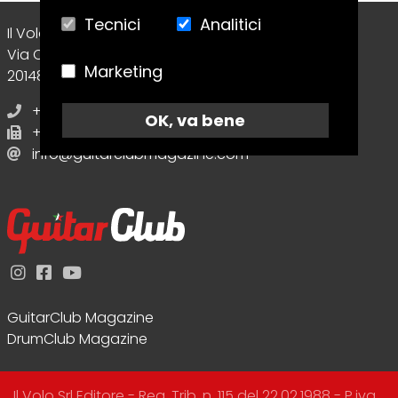
Tecnici
Analitici
Il Volo Srl Editore
Via Collecchio, 8
Marketing
20148 - Milano (MI) - Italy
+39 02.70638412
OK, va bene
+39 02.70638412
info@guitarclubmagazine.com
GuitarClub Magazine
DrumClub Magazine
Il Volo Srl Editore - Reg. Trib. n. 115 del 22.02.1988 - P.iva