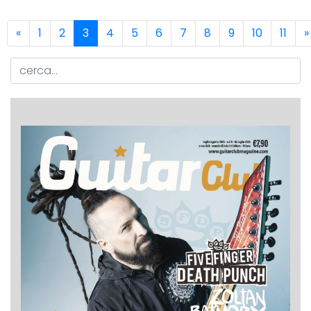
«
1
2
3
4
5
6
7
8
9
10
11
»