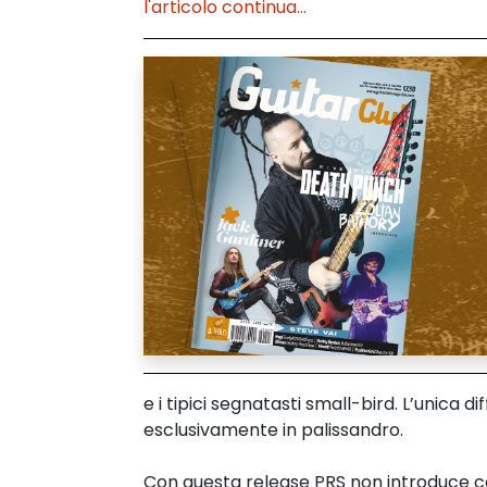
l'articolo continua...
e i tipici segnatasti small-bird. L’unica d
esclusivamente in palissandro.
Con questa release PRS non introduce ca