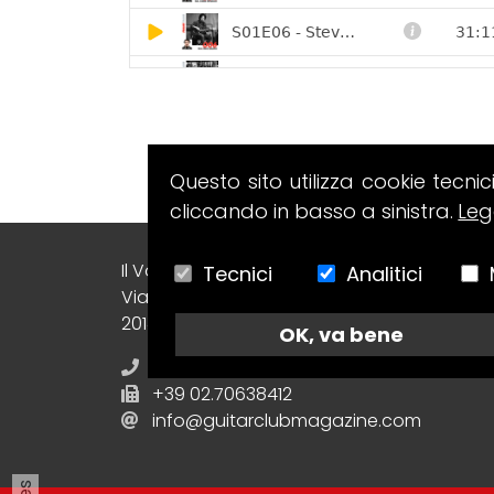
Questo sito utilizza cookie tecnic
cliccando in basso a sinistra.
Leg
Il Volo Srl Editore
Tecnici
Analitici
Via Collecchio, 8
20148 - Milano (MI) - Italy
OK, va bene
+39 02.70638412
+39 02.70638412
info@guitarclubmagazine.com