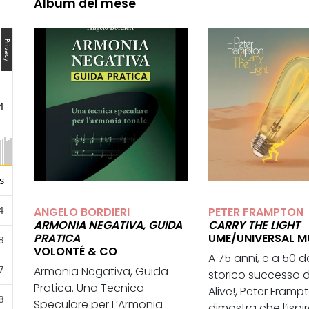
Album del mese
ANGELO BORDIERI
PETER FRAMPTON
ARMONIA NEGATIVA, GUIDA
CARRY THE LIGHT
PRATICA
UME/UNIVERSAL M
VOLONTÉ & CO
A 75 anni, e a 50 d
Armonia Negativa, Guida
storico successo 
Pratica. Una Tecnica
Alive!, Peter Framp
Speculare per L’Armonia
dimostra che l’ispi