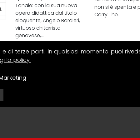
Tonale: con la sua nuova
non si è spenta e 
opera didattica dal titolo
Carry The...
eloquente, Angelo Bordieri,
virtuoso chitarrista
genovese,...
i e di terze parti. In qualsiasi momento puoi rived
gi la policy.
Marketing