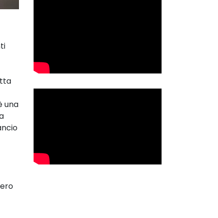
ti
tta
è una
ra
ancio
cero