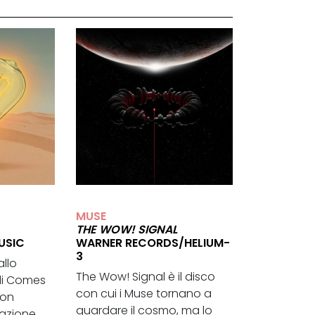
MUSE
THE WOW! SIGNAL
USIC
WARNER RECORDS/HELIUM-
3
allo
The Wow! Signal è il disco
di Comes
con cui i Muse tornano a
ton
guardare il cosmo, ma lo
razione