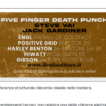
ifferenza strutturale rilevante risiede nella tastiera,
mbiamenti tecnici, ma celebra una delle chitarre elettr