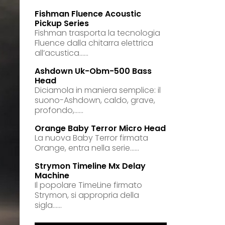
Fishman Fluence Acoustic
Pickup Series
Fishman trasporta la tecnologia
Fluence dalla chitarra elettrica
all’acustica......
Ashdown Uk-Obm-500 Bass
Head
Diciamola in maniera semplice: il
suono-Ashdown, caldo, grave,
profondo,......
Orange Baby Terror Micro Head
La nuova Baby Terror firmata
Orange, entra nella serie......
Strymon Timeline Mx Delay
Machine
Il popolare TimeLine firmato
Strymon, si appropria della
sigla......