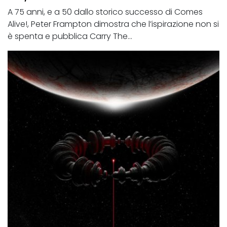
A 75 anni, e a 50 dallo storico successo di Comes
Alive!, Peter Frampton dimostra che l’ispirazione non si
è spenta e pubblica Carry The...