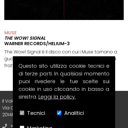
MUSE
THE WOW! SIGNAL
WARNER RECORDS/HELIUM-3
The Wow! Signal è il disco con cui i Muse tornano a
guardare il cosmo, ma lo fanno passando da una
frattura intima e totalmente...
Questo sito utilizza cookie tecnici e
di terze parti. In qualsiasi momento
puoi rivedere le tue scelte sui
cookie in uso cliccando in basso a
sinistra.
Leggi la policy.
Il Volo Srl Editore
Via Collecchio, 8
Tecnici
Analitici
20148 - Milano (MI) - Italy
+39 02.70638412