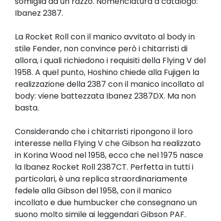
somiglia ad un razzo. Nomenclatura a catalogo:
Ibanez 2387.
La Rocket Roll con il manico avvitato al body in
stile Fender, non convince però i chitarristi di
allora, i quali richiedono i requisiti della Flying V del
1958. A quel punto, Hoshino chiede alla Fujigen la
realizzazione della 2387 con il manico incollato al
body: viene battezzata Ibanez 2387DX. Ma non
basta.
Considerando che i chitarristi ripongono il loro
interesse nella Flying V che Gibson ha realizzato
in Korina Wood nel 1958, ecco che nel 1975 nasce
la Ibanez Rocket Roll 2387CT. Perfetta in tutti i
particolari, è una replica straordinariamente
fedele alla Gibson del 1958, con il manico
incollato e due humbucker che consegnano un
suono molto simile ai leggendari Gibson PAF.