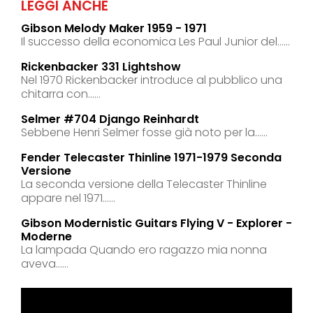
LEGGI ANCHE
Gibson Melody Maker 1959 - 1971
Il successo della economica Les Paul Junior del......
Rickenbacker 331 Lightshow
Nel 1970 Rickenbacker introduce al pubblico una
chitarra con......
Selmer #704 Django Reinhardt
Sebbene Henri Selmer fosse già noto per la......
Fender Telecaster Thinline 1971-1979 Seconda
Versione
La seconda versione della Telecaster Thinline
appare nel 1971......
Gibson Modernistic Guitars Flying V - Explorer -
Moderne
La lampada Quando ero ragazzo mia nonna
aveva......