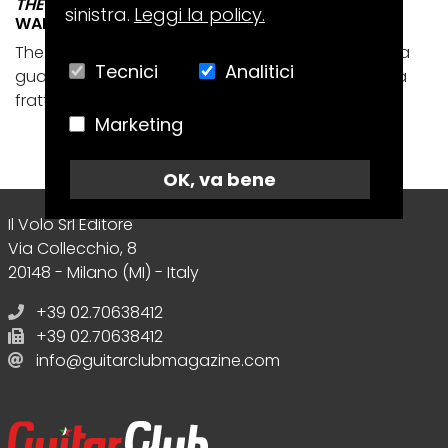
THE WOW! SIGNAL
sinistra.
Leggi la policy.
WARNER RECORDS/HELIUM-3
The Wow! Signal è il disco con cui i Muse tornano a
Tecnici
Analitici
guardare il cosmo, ma lo fanno passando da una
frattura intima e totalmente...
Marketing
OK, va bene
Il Volo Srl Editore
Via Collecchio, 8
20148 - Milano (MI) - Italy
+39 02.70638412
+39 02.70638412
info@guitarclubmagazine.com