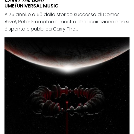
CARRY THE LIGHT
UME/UNIVERSAL MUSIC
A 75 anni, e a 50 dallo storico successo di Comes
Alive!, Peter Frampton dimostra che l’ispirazione non si
è spenta e pubblica Carry The...