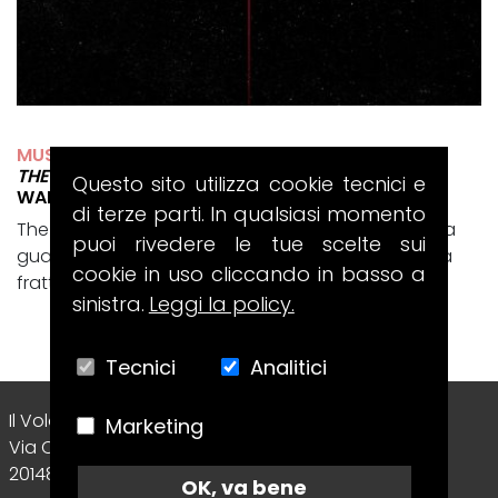
MUSE
THE WOW! SIGNAL
Questo sito utilizza cookie tecnici e
WARNER RECORDS/HELIUM-3
di terze parti. In qualsiasi momento
The Wow! Signal è il disco con cui i Muse tornano a
puoi rivedere le tue scelte sui
guardare il cosmo, ma lo fanno passando da una
cookie in uso cliccando in basso a
frattura intima e totalmente...
sinistra.
Leggi la policy.
Tecnici
Analitici
Il Volo Srl Editore
Marketing
Via Collecchio, 8
20148 - Milano (MI) - Italy
OK, va bene