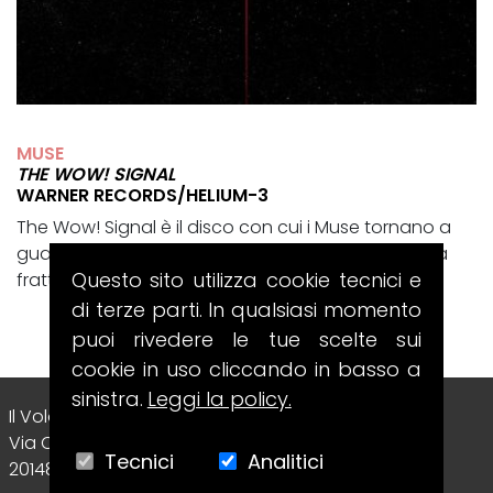
MUSE
THE WOW! SIGNAL
WARNER RECORDS/HELIUM-3
The Wow! Signal è il disco con cui i Muse tornano a
guardare il cosmo, ma lo fanno passando da una
Questo sito utilizza cookie tecnici e
frattura intima e totalmente...
di terze parti. In qualsiasi momento
puoi rivedere le tue scelte sui
cookie in uso cliccando in basso a
sinistra.
Leggi la policy.
Il Volo Srl Editore
Via Collecchio, 8
Tecnici
Analitici
20148 - Milano (MI) - Italy