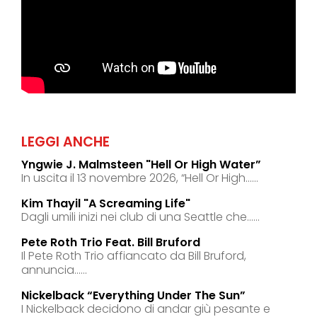
LEGGI ANCHE
Yngwie J. Malmsteen "hell Or High Water”
In uscita il 13 novembre 2026, “Hell Or High......
Kim Thayil "a Screaming Life"
Dagli umili inizi nei club di una Seattle che......
Pete Roth Trio Feat. Bill Bruford
Il Pete Roth Trio affiancato da Bill Bruford,
annuncia......
Nickelback “everything Under The Sun”
I Nickelback decidono di andar giù pesante e