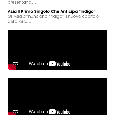
presentano......
Asia Il Primo Singolo Che Anticipa "indigo"
Gli Asia annunciano “Indigo”, il nuovo capitolo
della loro......