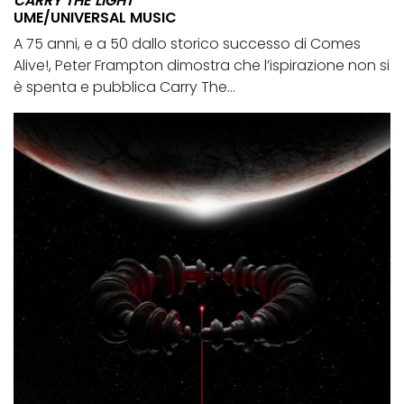
CARRY THE LIGHT
UME/UNIVERSAL MUSIC
A 75 anni, e a 50 dallo storico successo di Comes
Alive!, Peter Frampton dimostra che l’ispirazione non si
è spenta e pubblica Carry The...