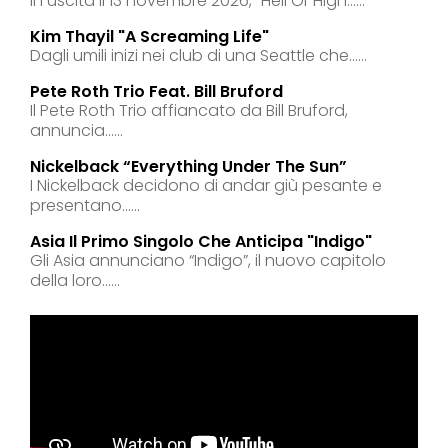
In uscita il 13 novembre 2026, “Hell Or High......
Kim Thayil "a Screaming Life"
Dagli umili inizi nei club di una Seattle che......
Pete Roth Trio Feat. Bill Bruford
Il Pete Roth Trio affiancato da Bill Bruford,
annuncia......
Nickelback “everything Under The Sun”
I Nickelback decidono di andar giù pesante e
presentano......
Asia Il Primo Singolo Che Anticipa "indigo"
Gli Asia annunciano “Indigo”, il nuovo capitolo
della loro......