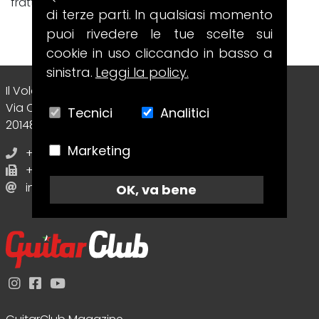
frattura intima e totalmente...
di terze parti. In qualsiasi momento
puoi rivedere le tue scelte sui
cookie in uso cliccando in basso a
sinistra.
Leggi la policy.
Il Volo Srl Editore
Via Collecchio, 8
Tecnici
Analitici
20148 - Milano (MI) - Italy
Marketing
+39 02.70638412
+39 02.70638412
info@guitarclubmagazine.com
OK, va bene