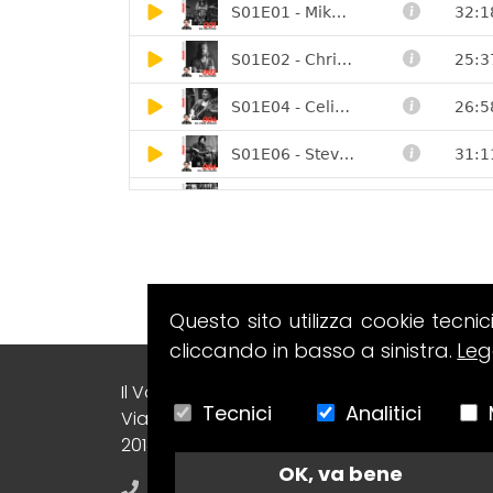
Questo sito utilizza cookie tecnic
cliccando in basso a sinistra.
Leg
Il Volo Srl Editore
Tecnici
Analitici
Via Collecchio, 8
20148 - Milano (MI) - Italy
OK, va bene
+39 02.70638412