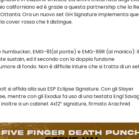
hio californiano ed è grazie a questa partnership che la R
ni Ottanta. Ora un nuovo set GH Signature implementa que
la cover rossa che li distingue.
ue humbucker, EMG-81(al ponte) e EMG-89R (al manico): il
e sustain, ed il secondo con la doppia funzione
re di fondo. Non è difficile intuire che si tratta di un set
t si affida alla sua ESP Eclipse Signature. Con gli Slayer
bilee, mentre con gli Exodus fa uso di una testata Engl Sava
da inoltre a un cabinet 4x12” signature, firmato Arachnid