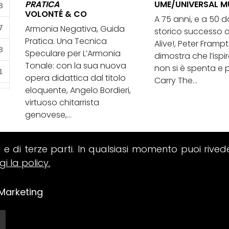
PRATICA
UME/UNIVERSAL M
VOLONTÉ & CO
A 75 anni, e a 50 d
Armonia Negativa, Guida
storico successo 
Pratica. Una Tecnica
Alive!, Peter Framp
Speculare per L’Armonia
dimostra che l’ispi
Tonale: con la sua nuova
non si è spenta e 
opera didattica dal titolo
Carry The...
eloquente, Angelo Bordieri,
virtuoso chitarrista
genovese,...
i e di terze parti. In qualsiasi momento puoi rived
gi la policy.
Marketing