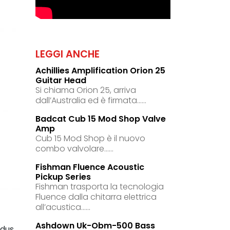
LEGGI ANCHE
Achillies Amplification Orion 25
Guitar Head
Si chiama Orion 25, arriva
dall’Australia ed è firmata......
Badcat Cub 15 Mod Shop Valve
Amp
Cub 15 Mod Shop è il nuovo
combo valvolare......
Fishman Fluence Acoustic
Pickup Series
Fishman trasporta la tecnologia
Fluence dalla chitarra elettrica
all’acustica......
Ashdown Uk-Obm-500 Bass
odus