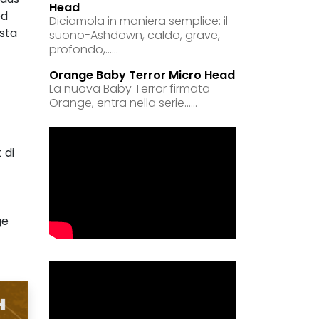
Head
ed
Diciamola in maniera semplice: il
sta
suono-Ashdown, caldo, grave,
profondo,......
Orange Baby Terror Micro Head
La nuova Baby Terror firmata
Orange, entra nella serie......
 di
ge