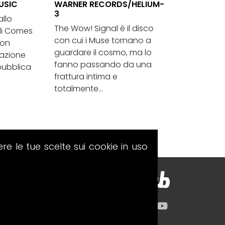
USIC
WARNER RECORDS/HELIUM-
3
allo
The Wow! Signal è il disco
di Comes
con cui i Muse tornano a
ton
guardare il cosmo, ma lo
razione
fanno passando da una
pubblica
frattura intima e
totalmente...
ere le tue scelte sui cookie in uso