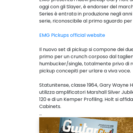
oggi con gli Slayer, è endorser del marc
Series è entrata in produzione negli an
serie, riconoscibile al primo sguardo per 
EMG Pickups official website
Il nuovo set di pickup si compone dei d
primo per un crunch corposo dal taglient
humbucker/single, totalmente privo di rumo
pickup concepiti per urlare a viva voce.
Statunitense, classe 1964, Gary Wayne Hol
utilizza amplificatori Marshall Silver Ju
120 e di un Kemper Profiling. Holt si affi
Cabinets.
...