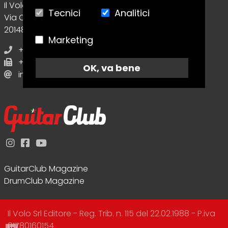
Il Volo Srl Editore
Tecnici
Analitici
Via Collecchio, 8
20148 - Milano (MI) - Italy
Marketing
+39 02.70638412
+39 02.70638412
OK, va bene
info@guitarclubmagazine.com
GuitarClub Magazine
DrumClub Magazine
Il Volo Srl Editore - Reg. Trib. n. 115 del 22.02.1988 - P.iva
01780160154