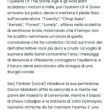
I Queens Of The Stone Age e gli Acid Bath
scaldano i motori a mille, poi i System Of A Down
arrivano sul palco, decisi a mettere il piede fisso
sull’acceleratore. “Toxicity”, “Chop Suey”,
“Aerials”, “Forest”, “Lonely”... sfilano nella scaletta
di ventinove brani, mostrando che il tempo non
ha scalfito nemmeno un’oncia di quella
convinzione che ha condotto i SOAD sul trono del
dell’alternative rock più duro e crudo. La voglia di
suonare della band contamina l’aria, i messaggi
di denuncia e riflessione contagiano l’audience, e
il futuro viene esorcizzato alla stregua di una
liturgia corale.
Serj Tankian (vocal) ribadisce la sua perfezione,
Daron Malakian affila la seicorde e si mette nei
panni del maestro di ceremonie, mentre il basso
di Shavo Odadjian e la batteria di John Dolmayan,
tuonano ritmiche da far tremare l’anima. E’ uno