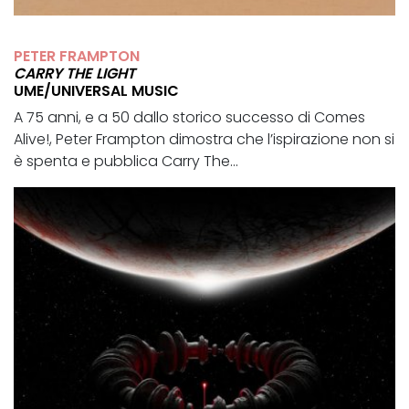
PETER FRAMPTON
CARRY THE LIGHT
UME/UNIVERSAL MUSIC
A 75 anni, e a 50 dallo storico successo di Comes
Alive!, Peter Frampton dimostra che l’ispirazione non si
è spenta e pubblica Carry The...