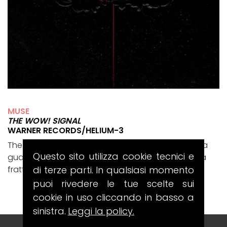
MUSE
THE WOW! SIGNAL
WARNER RECORDS/HELIUM-3
The Wow! Signal è il disco con cui i Muse tornano a
Questo sito utilizza cookie tecnici e
guardare il cosmo, ma lo fanno passando da una
di terze parti. In qualsiasi momento
frattura intima e totalmente...
puoi rivedere le tue scelte sui
cookie in uso cliccando in basso a
sinistra.
Leggi la policy.