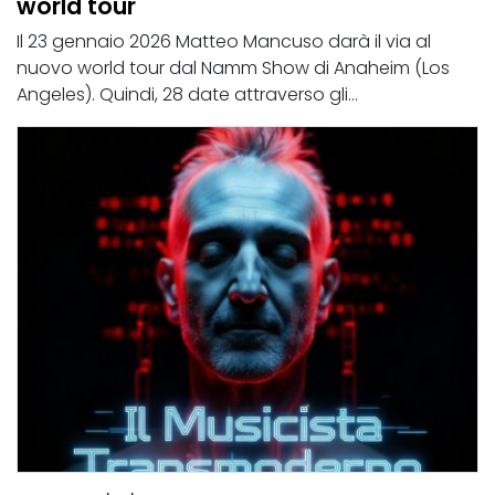
world tour
Il 23 gennaio 2026 Matteo Mancuso darà il via al
nuovo world tour dal Namm Show di Anaheim (Los
Angeles). Quindi, 28 date attraverso gli...