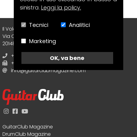
sinistra.
Leggi la policy.
Tecnici
Analitici
Il Volo Srl Editore
Via Collecchio, 8
Marketing
20148 - Milano (MI) - Italy
+39 02.70638412
OK, va bene
+39 02.70638412
info@guitarclubmagazine.com
GuitarClub Magazine
DrumClub Magazine