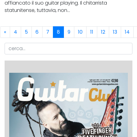
affiancato il suo guitar playing. Il chitarrista
statunitense, tuttavia, non...
«
4
5
6
7
8
9
10
11
12
13
14