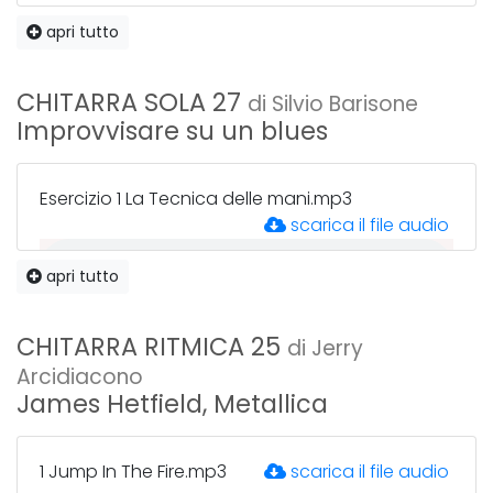
apri tutto
figura cassa 3.mp3
scarica il file audio
CHITARRA SOLA 27
di Silvio Barisone
Improvvisare su un blues
figura cassa 4.mp3
scarica il file audio
Esercizio 1 La Tecnica delle mani.mp3
scarica il file audio
apri tutto
figura cassa 5.mp3
scarica il file audio
Esercizio 2 La Tecnica delle mani.mp3
CHITARRA RITMICA 25
scarica il file audio
di Jerry
Arcidiacono
James Hetfield, Metallica
groove 1.mp3
scarica il file audio
Esercizio 3 La Tecnica delle mani.mp3
scarica il file audio
1 Jump In The Fire.mp3
scarica il file audio