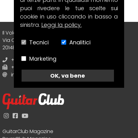
puoi rivedere le tue scelte sui
cookie in uso cliccando in basso a
sinistra.
Leggi la policy.
Il Volo Srl Editore
Via Collecchio, 8
Tecnici
Analitici
20148 - Milano (MI) - Italy
Marketing
+39 02.70638412
+39 02.70638412
info@guitarclubmagazine.com
OK, va bene
GuitarClub Magazine