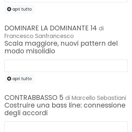
scarica il file audio
apri tutto
DOMINARE LA DOMINANTE 14
di
cassa e rullante groove 4.mp3
Francesco Sanfrancesco
scarica il file audio
Scala maggiore, nuovi pattern del
modo misolidio
cassa e rullante groove 5.mp3
scarica il file audio
apri tutto
figura cassa 1.mp3
scarica il file audio
CONTRABBASSO 5
di Marcello Sebastiani
Costruire una bass line: connessione
degli accordi
figura cassa 2.mp3
scarica il file audio