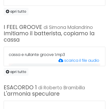
apri tutto
I FEEL GROOVE
di Simona Malandrino
Imitiamo il batterista, copiamo la
cassa
cassa e rullante groove 1.mp3
scarica il file audio
apri tutto
cassa e rullante groove 2.mp3
ESACORDO 1
scarica il file audio
di Roberto Brambilla
L'armonia speculare
cassa e rullante groove 3.mp3