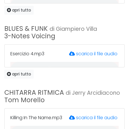
apri tutto
Esercizio 1 Slow.mp3
scarica il file audio
BLUES & FUNK
di Giampiero Villa
3-Notes Voicing
Esercizio 2 Fast.mp3
scarica il file audio
Esercizio 4.mp3
scarica il file audio
apri tutto
Esercizio 2 Slow.mp3
scarica il file audio
Esercizio 6.mp3
scarica il file audio
CHITARRA RITMICA
di Jerry Arcidiacono
Tom Morello
Esercizio 3 Fast.mp3
scarica il file audio
Esercizio 7.mp3
scarica il file audio
Killing In The Name.mp3
scarica il file audio