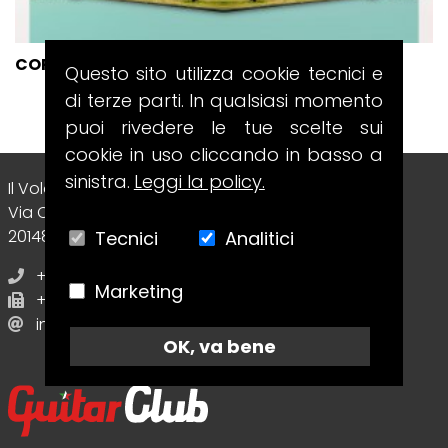
CORY WONG AND THE GREEN SCREEN BAND
Questo sito utilizza cookie tecnici e
di terze parti. In qualsiasi momento
puoi rivedere le tue scelte sui
cookie in uso cliccando in basso a
sinistra.
Leggi la policy.
Il Volo Srl Editore
Via Collecchio, 8
20148 - Milano (MI) - Italy
Tecnici
Analitici
+39 02.70638412
Marketing
+39 02.70638412
info@guitarclubmagazine.com
OK, va bene