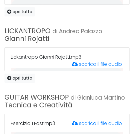
apri tutto
esempio 2.mp3
scarica il file audio
LICKANTROPO
di Andrea Palazzo
Gianni Rojatti
esempio 3.mp3
scarica il file audio
Lickantropo Gianni Rojatti.mp3
scarica il file audio
apri tutto
esempio 4.mp3
scarica il file audio
GUITAR WORKSHOP
di Gianluca Martino
Tecnica e Creatività
esempio 5.mp3
scarica il file audio
Esercizio 1 Fast.mp3
scarica il file audio